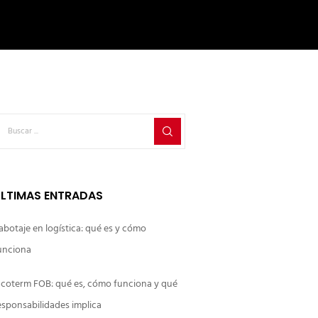
LTIMAS ENTRADAS
abotaje en logística: qué es y cómo
unciona
ncoterm FOB: qué es, cómo funciona y qué
esponsabilidades implica