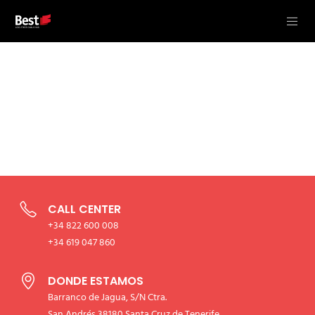
CALL CENTER
+34 822 600 008
+34 619 047 860
DONDE ESTAMOS
Barranco de Jagua, S/N Ctra.
San Andrés 38180 Santa Cruz de Tenerife