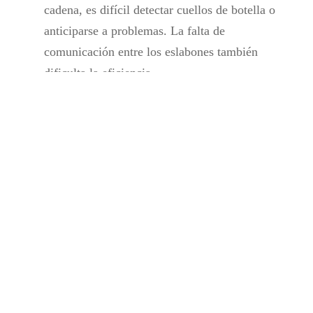
cadena, es difícil detectar cuellos de botella o
anticiparse a problemas. La falta de
comunicación entre los eslabones también
dificulta la eficiencia.
Adaptación a las tendencias tecnológicas y
sostenibles:
La incorporación de tecnologías emergentes,
como inteligencia artificial y blockchain,
puede ser costosa y requerir una
reestructuración significativa. Además, las
empresas enfrentan la presión de implementar
prácticas sostenibles para reducir su impacto
ambiental.
Demanda fluctuante:
Los cambios repentinos en las necesidades del