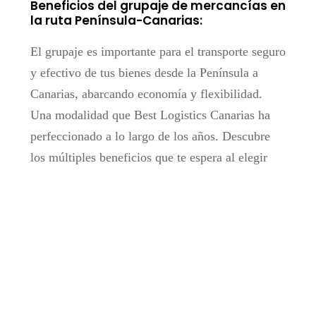
Beneficios del grupaje de mercancías en
la ruta Península-Canarias:
El grupaje es importante para el transporte seguro
y efectivo de tus bienes desde la Península a
Canarias, abarcando economía y flexibilidad.
Una modalidad que Best Logistics Canarias ha
perfeccionado a lo largo de los años. Descubre
los múltiples beneficios que te espera al elegir
nuestro servicio experto:
Alcance global
Como miembros destacados de la alianza global
Security Cargo Network (
SCN
), estamos
capacitados para satisfacer tus necesidades
logísticas en cualquier rincón del mundo. Esta