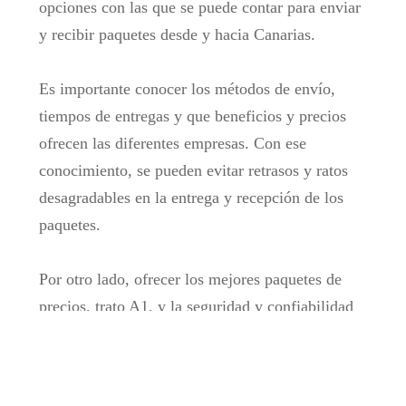
opciones con las que se puede contar para enviar
y recibir paquetes desde y hacia Canarias.
Es importante conocer los métodos de envío,
tiempos de entregas y que beneficios y precios
ofrecen las diferentes empresas. Con ese
conocimiento, se pueden evitar retrasos y ratos
desagradables en la entrega y recepción de los
paquetes.
Por otro lado, ofrecer los mejores paquetes de
precios, trato A1, y la seguridad y confiabilidad
de la mercancía son algunos de los atributos con
los que cuenta Best Logistics a la hora de realizar
un envío o una entrega dentro y fuera de las Islas