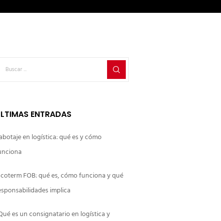
LTIMAS ENTRADAS
abotaje en logística: qué es y cómo
unciona
ncoterm FOB: qué es, cómo funciona y qué
esponsabilidades implica
Qué es un consignatario en logística y