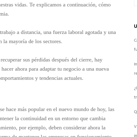
uestras vidas. Te explicamos a continuación, cómo
emia.
U
 trabajo a distancia, una fuerza laboral agotada y una
C
n la mayoría de los sectores.
f
cuperar sus pérdidas después del cierre, hay
I
 hacer ahora para adaptar tu negocio a una nueva
r
omportamientos y tendencias actuales.
¿
t
a se hace más popular en el nuevo mundo de hoy, las
Q
antener la continuidad en un entorno que cambia
V
amiento, por ejemplo, deben considerar ahora la
i
forma de mantener las empresas en funcionamiento